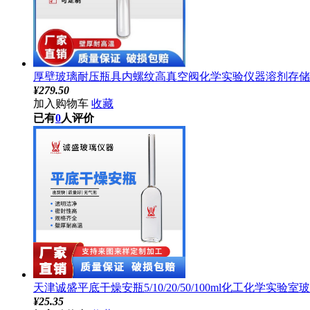
厚壁玻璃耐压瓶具内螺纹高真空阀化学实验仪器溶剂存储瓶天
¥
279.50
加入购物车
收藏
已有
0
人评价
天津诚盛平底干燥安瓶5/10/20/50/100ml化工化学实验室玻
¥
25.35