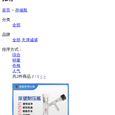
首页
>
存储瓶
分类
全部
品牌
全部
天津诚盛
排序方式：
综合
销量
价格
人气
共2件商品
1
/ 1
<
>