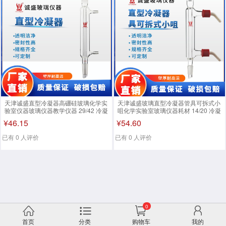
天津诚盛直型冷凝器高硼硅玻璃化学实
天津诚盛玻璃直型冷凝器管具可拆式小
验室仪器玻璃仪器教学仪器 29/42 冷凝
咀化学实验室玻璃仪器耗材 14/20 冷凝
长100 小咀外径：10
部分长度：120mm
¥46.15
¥54.60
已有 0 人评价
已有 0 人评价
0
首页
分类
购物车
我的